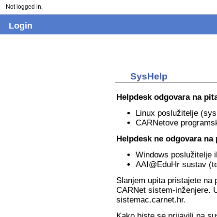
Not logged in.
Login
SysHelp
Helpdesk odgovara na pit
Linux poslužitelje (
sys
CARNetove programsk
Helpdesk ne odgovara na 
Windows poslužitelje ili
AAI@EduHr sustav (
t
Slanjem upita pristajete na
CARNet sistem-inženjere. Up
sistemac.carnet.hr
.
Kako biste se prijavili na 